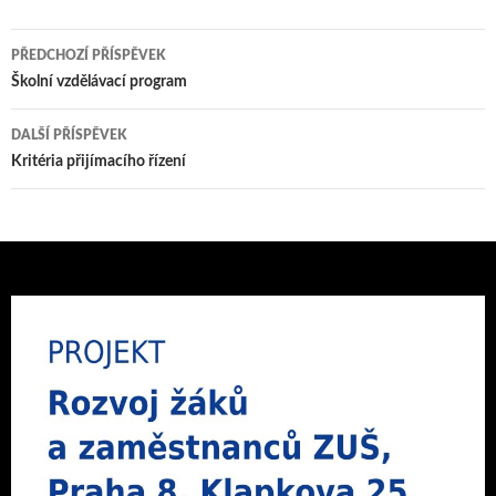
Navigace
PŘEDCHOZÍ PŘÍSPĚVEK
pro
Školní vzdělávací program
příspěvky
DALŠÍ PŘÍSPĚVEK
Kritéria přijímacího řízení