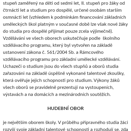
stupeň zaměřený na děti od sedmi let, II. stupeň pro žáky od
čtrnácti let a studium pro dospělé, určené osobám starším
osmnácti let (vzhledem k podmínkám financování základních
uměleckých škol platným v současné době lze však nové žáky
do studia pro dospělé přijímat pouze zcela výjimečně).
Vzdělávání ve všech oborech uskutečňuje podle školního
vzdělávacího programu, který byl vytvořen na základě
ustanovení zákona č. 561/2004 Sb. a Rámcového
vzdělávacího programu pro základní umělecké vzdělávání.
Uchazeči o studium jsou do všech stupňů a oborů studia
zařazováni na základě úspěšně vykonané talentové zkoušky,
která ověřuje jejich schopnosti pro studium. Výkony žáků
všech oborů se pravidelně prezentují na vystoupeních,
výstavách a na domácích a mezinárodních soutěžích.
HUDEBNÍ OBOR
je největším oborem školy. V průběhu přípravného studia žáci
rozvíjí svoje základní talentové schopnosti a rozhodují se, zda