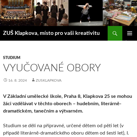
Přejít
k
obsahu
webu
Hledat
ZUŠ Klapkova, místo pro vaši kreativitu
ZÁKLAD
NAVIGA
MENU
STUDIUM
VYUČOVANÉ OBORY
16. 8. 2024
ZUSKLAPKOVA
V Základní umělecké škole, Praha 8, Klapkova 25 se mohou
žáci vzdělávat v těchto oborech – hudebním, literárně-
dramatickém, tanečním a výtvarném.
Studium se dělí na přípravné, určené dětem od pěti let (v
případě literárně-dramatického oboru dětem od šesti let), I.