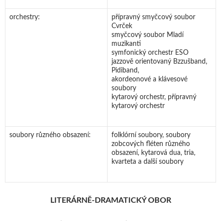
orchestry:
přípravný smyčcový soubor
Cvrček
smyčcový soubor Mladí
muzikanti
symfonický orchestr ESO
jazzově orientovaný Bzzušband,
Pidiband,
akordeonové a klávesové
soubory
kytarový orchestr, přípravný
kytarový orchestr
soubory různého obsazení:
folklórní soubory, soubory
zobcových fléten různého
obsazení, kytarová dua, tria,
kvarteta a další soubory
LITERÁRNĚ-DRAMATICKÝ OBOR