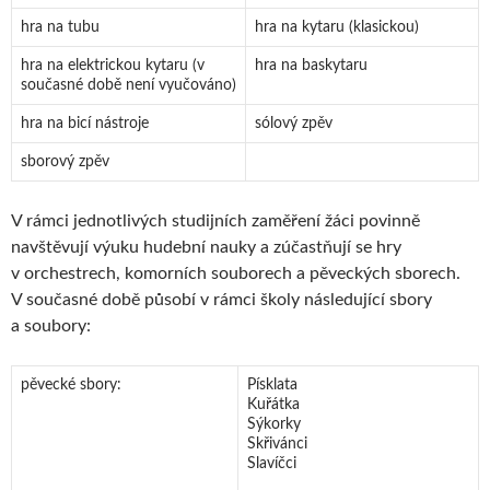
hra na tubu
hra na kytaru (klasickou)
hra na elektrickou kytaru (v
hra na baskytaru
současné době není vyučováno)
hra na bicí nástroje
sólový zpěv
sborový zpěv
V rámci jednotlivých studijních zaměření žáci povinně
navštěvují výuku hudební nauky a zúčastňují se hry
v orchestrech, komorních souborech a pěveckých sborech.
V současné době působí v rámci školy následující sbory
a soubory:
pěvecké sbory:
Písklata
Kuřátka
Sýkorky
Skřivánci
Slavíčci