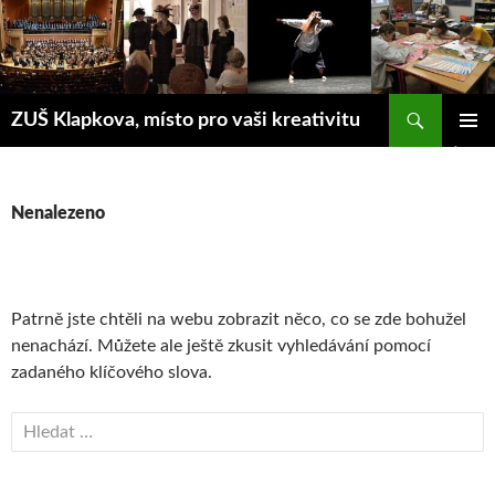
Přejít
k
obsahu
webu
Hledat
ZUŠ Klapkova, místo pro vaši kreativitu
ZÁKLAD
NAVIGA
MENU
Nenalezeno
Patrně jste chtěli na webu zobrazit něco, co se zde bohužel
nenachází. Můžete ale ještě zkusit vyhledávání pomocí
zadaného klíčového slova.
Vyhledávání