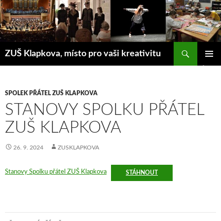
Přejít
k
obsahu
webu
Hledat
ZUŠ Klapkova, místo pro vaši kreativitu
ZÁKLAD
NAVIGA
MENU
SPOLEK PŘÁTEL ZUŠ KLAPKOVA
STANOVY SPOLKU PŘÁTEL
ZUŠ KLAPKOVA
26. 9. 2024
ZUSKLAPKOVA
Stanovy Spolku přátel ZUŠ Klapkova
STÁHNOUT
Navigace