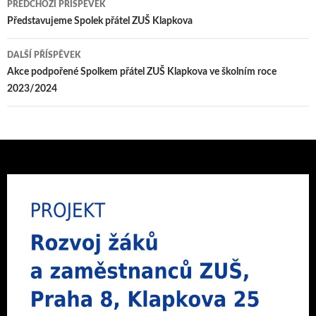
PŘEDCHOZÍ PŘÍSPĚVEK
pro
Představujeme Spolek přátel ZUŠ Klapkova
příspěvky
DALŠÍ PŘÍSPĚVEK
Akce podpořené Spolkem přátel ZUŠ Klapkova ve školním roce
2023/2024